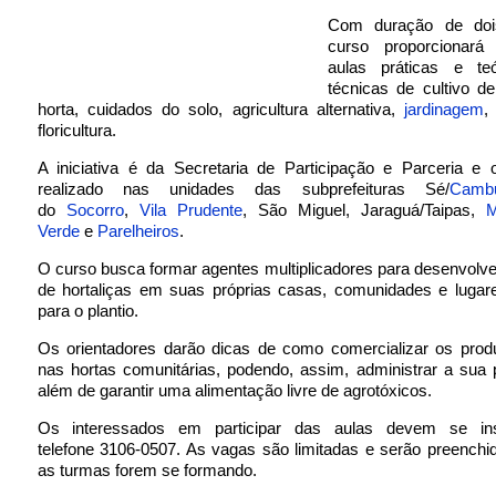
Com duração de do
curso proporcionará
aulas práticas e te
técnicas de cultivo de
horta, cuidados do solo, agricultura alternativa,
jardinagem
,
floricultura.
A iniciativa é da Secretaria de Participação e Parceria e 
realizado nas unidades das subprefeituras Sé/
Camb
do
Socorro
,
Vila Prudente
, São Miguel, Jaraguá/Taipas,
Verde
e
Parelheiros
.
O curso busca formar agentes multiplicadores para desenvolve
de hortaliças em suas próprias casas, comunidades e lugare
para o plantio.
Os orientadores darão dicas de como comercializar os produ
nas hortas comunitárias, podendo, assim, administrar a sua 
além de garantir uma alimentação livre de agrotóxicos.
Os interessados em participar das aulas devem se ins
telefone 3106-0507. As vagas são limitadas e serão preench
as turmas forem se formando.