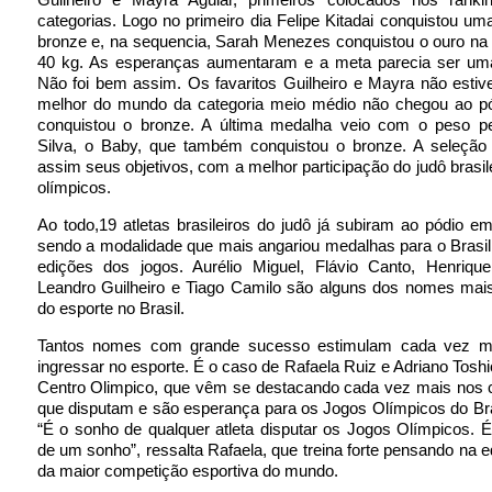
categorias. Logo no primeiro dia Felipe Kitadai conquistou u
bronze e, na sequencia, Sarah Menezes conquistou o ouro na 
40 kg. As esperanças aumentaram e a meta parecia ser uma t
Não foi bem assim. Os favaritos Guilheiro e Mayra não esti
melhor do mundo da categoria meio médio não chegou ao p
conquistou o bronze. A última medalha veio com o peso p
Silva, o Baby, que também conquistou o bronze. A seleção 
assim seus objetivos, com a melhor participação do judô brasil
olímpicos.
Ao todo,19 atletas brasileiros do judô já subiram ao pódio e
sendo a modalidade que mais angariou medalhas para o Brasi
edições dos jogos. Aurélio Miguel, Flávio Canto, Henriqu
Leandro Guilheiro e Tiago Camilo são alguns dos nomes mais
do esporte no Brasil.
Tantos nomes com grande sucesso estimulam cada vez ma
ingressar no esporte. É o caso de Rafaela Ruiz e Adriano Toshi
Centro Olimpico, que vêm se destacando cada vez mais nos
que disputam e são esperança para os Jogos Olímpicos do Br
“É o sonho de qualquer atleta disputar os Jogos Olímpicos. É
de um sonho”, ressalta Rafaela, que treina forte pensando na e
da maior competição esportiva do mundo.