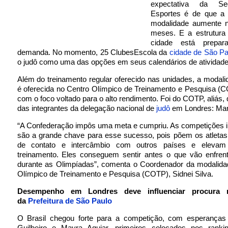
expectativa da Se
Esportes é de que a 
modalidade aumente 
meses. E a estrutura 
cidade está prepa
demanda. No momento, 25 ClubesEscola da
cidade de São Pa
o judô como uma das opções em seus calendários de atividade
Além do treinamento regular oferecido nas unidades, a moda
é oferecida no Centro Olímpico de Treinamento e Pesquisa (
com o foco voltado para o alto rendimento. Foi do COTP, aliás,
das integrantes da delegação nacional de
judô
em Londres: Mari
“A Confederação impôs uma meta e cumpriu. As competições i
são a grande chave para esse sucesso, pois põem os atletas
de contato e intercâmbio com outros países e elevam
treinamento. Eles conseguem sentir antes o que vão enfrent
durante as Olimpíadas”, comenta o Coordenador da modalida
Olímpico de Treinamento e Pesquisa (COTP), Sidnei Silva.
Desempenho em Londres deve influenciar procura 
da
Prefeitura de São Paulo
O Brasil chegou forte para a competição, com esperança
Guilheiro e Mayra Aguiar, primeiros colocados nos rank