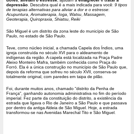
depressão
. Descubra qual é a mais indicada para você:
9 tipos
de terapias alternativas para aliviar a dor e o estresse
:
Acupuntura
,
Aromaterapia
,
Ioga
,
Watsu
,
Massagem
,
Geoterapia
,
Quiropraxia
,
Shiatsu
,
Reiki
São Miguel é um distrito da zona leste do município de São
Paulo, no estado de São Paulo.
Teve, como núcleo inicial, a chamada Capela dos Índios, uma
igreja construída no século XVI para o aldeamento de
indígenas da região. A capela está localizada na Praça Padre
Aleixo Monteiro Mafra, também conhecida como Praça do
Forró. Ela é a única construção no município de São Paulo que,
depois da reforma que sofreu no século XVII, conserva-se
totalmente original, com paredes em taipa de pilão.
Foi, durante muitos anos, chamado "distrito da Penha de
França", ganhando autonomia administrativa no fim do período
imperial. Fez parte da constituição do distrito, a existência da
estrada que ligava o Rio de Janeiro a São Paulo e que passava
por dentro da antiga Aldeia de São Miguel. Hoje, a estrada
transformou-se nas Avenidas Marechal Tito e São Miguel.