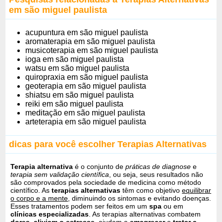
em são miguel paulista
acupuntura em são miguel paulista
aromaterapia em são miguel paulista
musicoterapia em são miguel paulista
ioga em são miguel paulista
watsu em são miguel paulista
quiropraxia em são miguel paulista
geoterapia em são miguel paulista
shiatsu em são miguel paulista
reiki em são miguel paulista
meditação em são miguel paulista
arteterapia em são miguel paulista
dicas para você escolher Terapias Alternativas
Terapia alternativa
é o conjunto de
práticas de diagnose
e
terapia sem validação científica
, ou seja, seus resultados não
são comprovados pela sociedade de medicina como método
científico. As
terapias alternativas
têm como objetivo
equilibrar
o corpo e a mente
, diminuindo os sintomas e evitando doenças.
Esses tratamentos podem ser feitos em um
spa
ou em
clínicas especializadas
. As terapias alternativas combatem
dores
,
aliviam o estresse
, ajudam a
emagrecer
e
tratar a