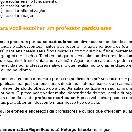
rço escolar ensino fundamental
rço escolar online
rço escolar alfabetização
rço escolar imagem
ara você escolher um professor particulares
ssoas procuram por
aulas particulares
em diversos momentos de suas
anças e adolescentes, muitos pais recorrem à aulas particulares (ou
as
) para ensinarem seus filhos matérias como química, física, matemát
 geografia e história. Também há quem faça aulas particulares de idio
s, espanhol, francês, italiano e alemão. Algumas dessas aulas podem 
oferecidas por professores nativos, o que facilita muito o aprendizado e
o aluno no idioma.
astante comum a procura por aulas particulares pré vestibulares e p
públicos, na qual são ensinadas desde as matérias básicas até as mai
s, dependendo do objetivo do aluno. As aulas particulares são normal
or hora. O preço pode variar muito, dependendo do tipo, local e dura
 da experiência do
professor particular
. É possível fechar pacotes m
ais para obter um desconto maior nesse tipo de aula.
qui telefones e endereços de professores e cursos que oferecem aula
s
do
EncontraSãoMiguelPaulista: Reforço Escolar
na região: