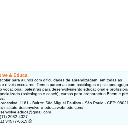
lve & Educa
scolar para alunos com dificuldades de aprendizagem, em todas as
as e níveis escolares. Temos parcerias com psicólogos e psicopedagogo
o vocacional, palestras para desenvolvimento educacional e profission
pecializada (psicólogos e coach), cursos para preparatório Enem e pré
es.
ordestina, 1181 - Bairro: São Miguel Paulista - São Paulo - CEP: 0802
ps://instituto-desenvolve-e-educa.webnode.com/
desenvolve.educa@gmail.com
 (11) 2032-4327
(11) 94577-0619