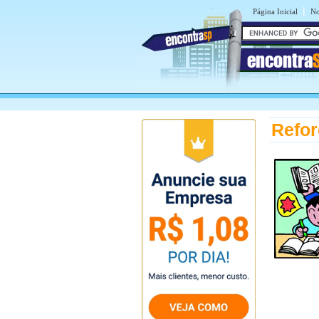
|
Página Inicial
No
encontra
Refor