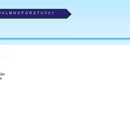
e
São
 e