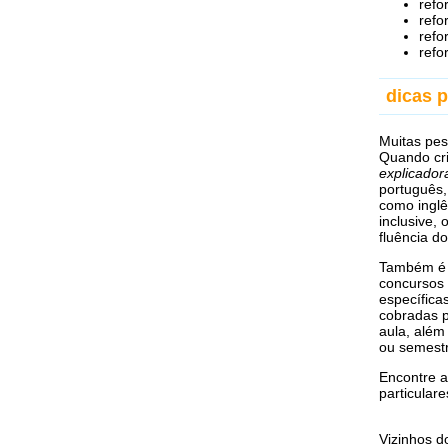
refo
refo
refo
refo
dicas p
Muitas pe
Quando cri
explicador
português,
como inglê
inclusive, 
fluência d
Também é b
concursos 
específica
cobradas p
aula, além
ou semestr
Encontre a
particulare
Vizinhos 