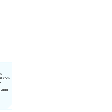
s.
al com
-
1-000