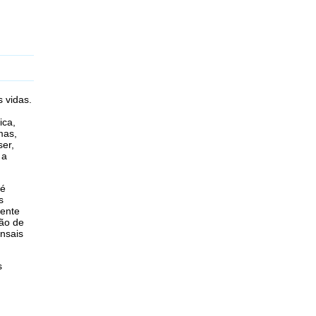
 vidas.
ica,
mas,
ser,
 a
ré
s
mente
ção de
ensais
s