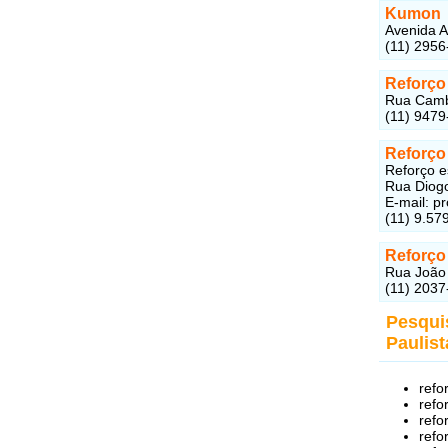
Kumon
Avenida A
(11) 2956
Reforço
Rua Cambe
(11) 9479
Reforço
Reforço e
Rua Diogo
E-mail: 
(11) 9.57
Reforço
Rua João 
(11) 2037
Pesqui
Paulist
refo
refo
refo
refo