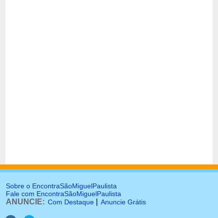
Sobre o EncontraSãoMiguelPaulista
Fale com EncontraSãoMiguelPaulista
ANUNCIE:
|
Com Destaque
Anuncie Grátis