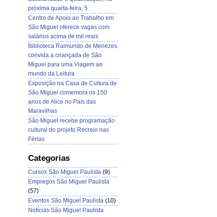
próxima quarta-feira, 5
Centro de Apoio ao Trabalho em
São Miguel oferece vagas com
salários acima de mil reais
Biblioteca Raimundo de Menezes
convida a criançada de São
Miguel para uma Viagem ao
mundo da Leitura
Exposição na Casa de Cultura de
São Miguel comemora os 150
anos de Alice no País das
Maravilhas
São Miguel recebe programação
cultural do projeto Recreio nas
Férias
Categorias
Cursos São Miguel Paulista
(9)
Empregos São Miguel Paulista
(57)
Eventos São Miguel Paulista
(10)
Notícias São Miguel Paulista