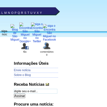
K
L
M
N
O
P
Q
R
S
T
U
V
X
Y
siga-
nos:
fãs
comentários
0
Informações Úteis
Envie notícia
Sobre o Blog
Receba Notícias
Procure uma notícia: