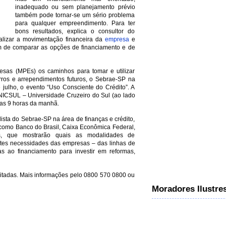
inadequado ou sem planejamento prévio
também pode tornar-se um sério problema
para qualquer empreendimento. Para ter
bons resultados, explica o consultor do
alizar a movimentação financeira da
empresa
e
ém de comparar as opções de financiamento e de
sas (MPEs) os caminhos para tomar e utilizar
erros e arrependimentos futuros, o Sebrae-SP na
 julho, o evento “Uso Consciente do Crédito”. A
UNICSUL – Universidade Cruzeiro do Sul (ao lado
 das 9 horas da manhã.
lista do Sebrae-SP na área de finanças e crédito,
s como Banco do Brasil, Caixa Econômica Federal,
s, que mostrarão quais as modalidades de
tes necessidades das empresas – das linhas de
as ao financiamento para investir em reformas,
imitadas. Mais informações pelo 0800 570 0800 ou
Moradores Ilustre