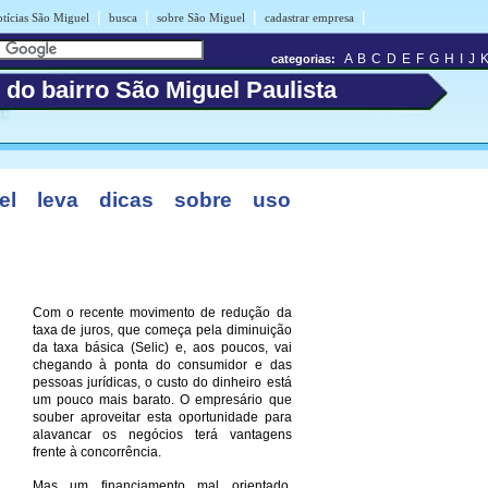
|
|
|
|
otícias São Miguel
busca
sobre São Miguel
cadastrar empresa
A
B
C
D
E
F
G
H
I
J
categorias:
 do bairro São Miguel Paulista
l leva dicas sobre uso
Com o recente movimento de redução da
taxa de juros, que começa pela diminuição
da taxa básica (Selic) e, aos poucos, vai
chegando à ponta do consumidor e das
pessoas jurídicas, o custo do dinheiro está
um pouco mais barato. O empresário que
souber aproveitar esta oportunidade para
alavancar os negócios terá vantagens
frente à concorrência.
Mas um financiamento mal orientado,