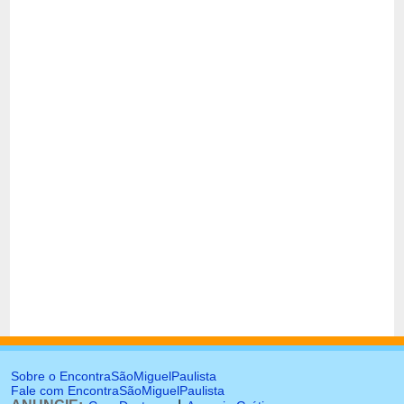
Sobre o EncontraSãoMiguelPaulista
Fale com EncontraSãoMiguelPaulista