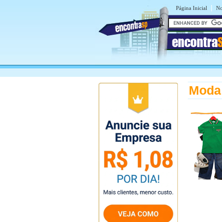
|
Página Inicial
No
encontra
Moda 