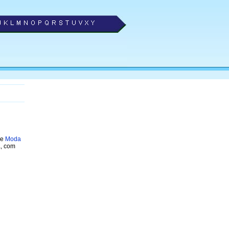
de
Moda
a, com