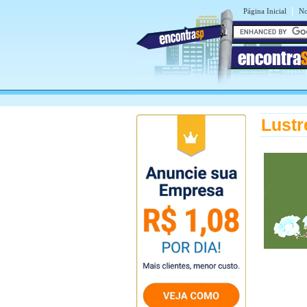
|
Página Inicial
No
encontra
Lustr