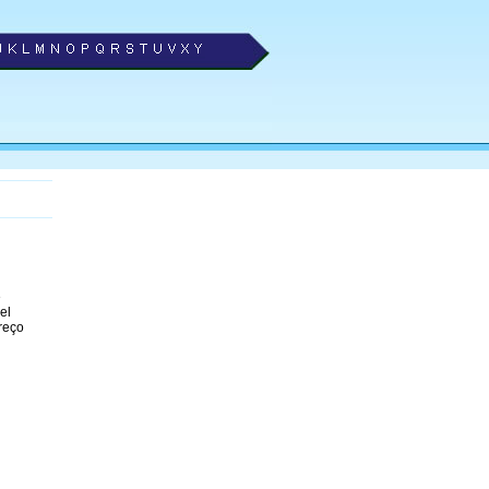
e
el
reço