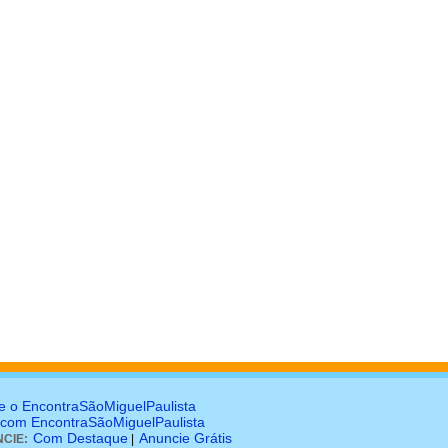
e o EncontraSãoMiguelPaulista
 com EncontraSãoMiguelPaulista
Com Destaque
Anuncie Grátis
CIE:
|