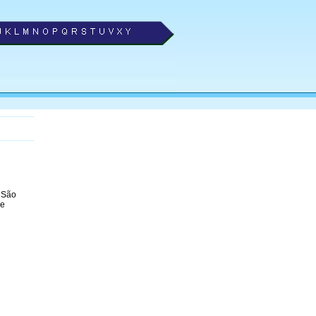
 São
 e