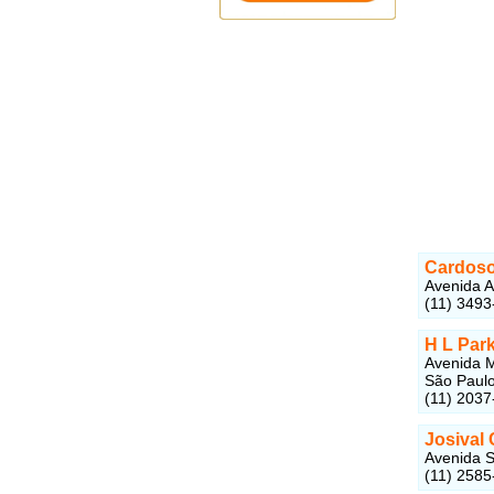
Cardos
Avenida A
(11) 3493
H L Par
Avenida M
São Paul
(11) 2037
Josival 
Avenida S
(11) 2585