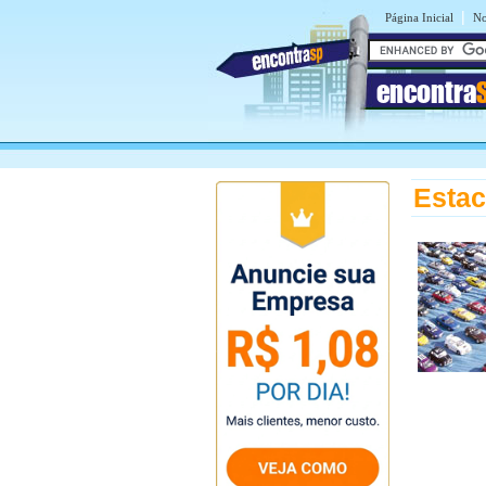
|
Página Inicial
No
encontra
Estac