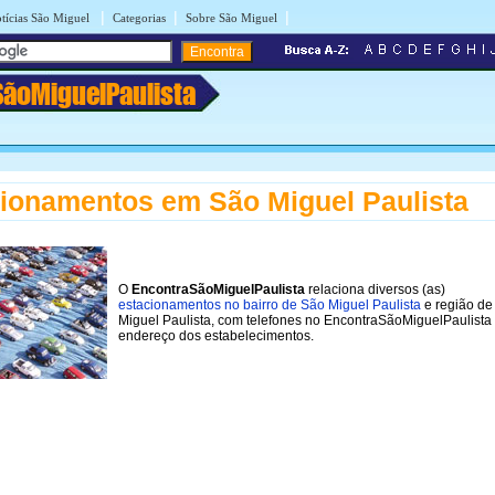
|
|
|
tícias São Miguel
Categorias
Sobre São Miguel
SãoMiguelPaulista
ionamentos em São Miguel Paulista
O
EncontraSãoMiguelPaulista
relaciona diversos (as)
estacionamentos no bairro de São Miguel Paulista
e região de
Miguel Paulista, com telefones no EncontraSãoMiguelPaulista
endereço dos estabelecimentos.