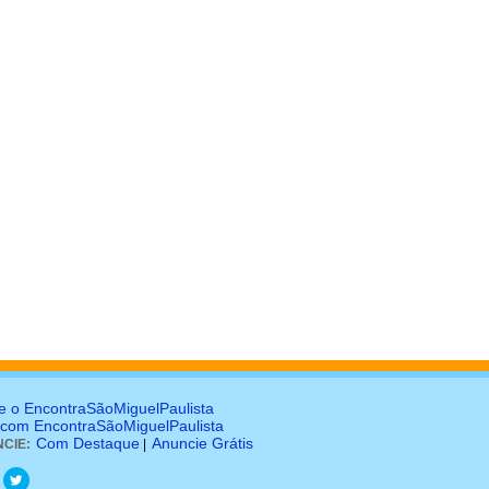
e o EncontraSãoMiguelPaulista
 com EncontraSãoMiguelPaulista
Com Destaque
Anuncie Grátis
CIE:
|