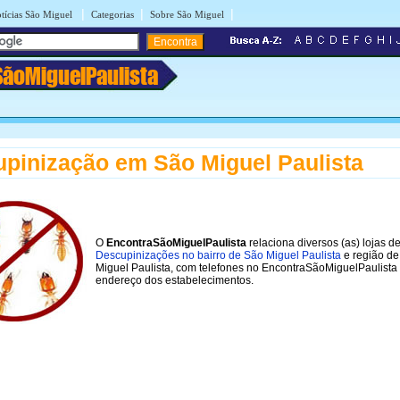
|
|
|
tícias São Miguel
Categorias
Sobre São Miguel
SãoMiguelPaulista
pinização em São Miguel Paulista
O
EncontraSãoMiguelPaulista
relaciona diversos (as) lojas d
Descupinizações no bairro de São Miguel Paulista
e região de
Miguel Paulista, com telefones no EncontraSãoMiguelPaulista
endereço dos estabelecimentos.