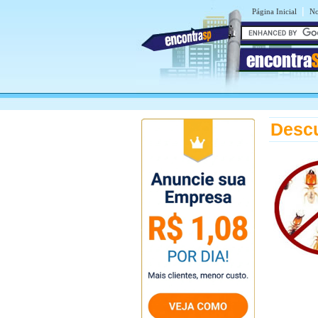
|
Página Inicial
No
encontra
Descu