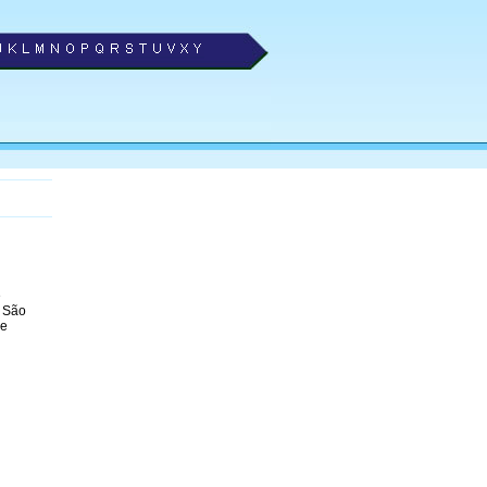
e
 São
 e