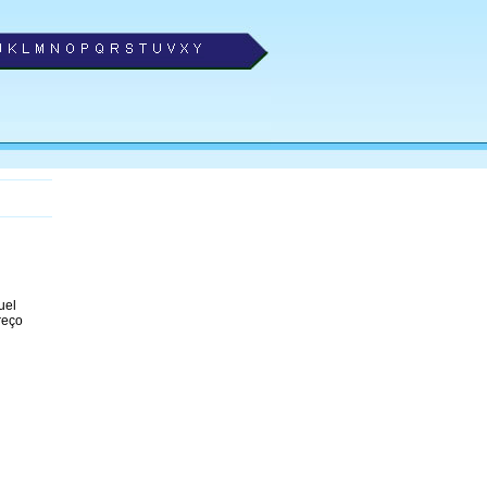
uel
reço