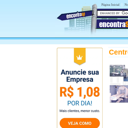
|
Página Inicial
No
encontra
Centr