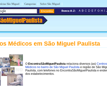
|
|
|
tícias São Miguel
Categorias
Sobre São Miguel
SãoMiguelPaulista
os Médicos em São Miguel Paulista
O
EncontraSãoMiguelPaulista
relaciona diversos (as)
Centros
Médicos no bairro de São Miguel Paulista
e região de São Mig
Paulista, com telefones no EncontraSãoMiguelPaulista e ende
dos estabelecimentos.