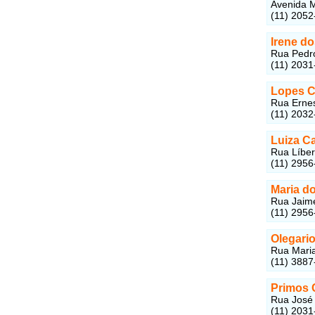
Avenida M
(11) 2052
Irene d
Rua Pedro
(11) 2031
Lopes C
Rua Ernes
(11) 2032
Luiza Ca
Rua Líber
(11) 2956
Maria d
Rua Jaime
(11) 2956
Olegario
Rua Maria
(11) 3887
Primos 
Rua José 
(11) 2031