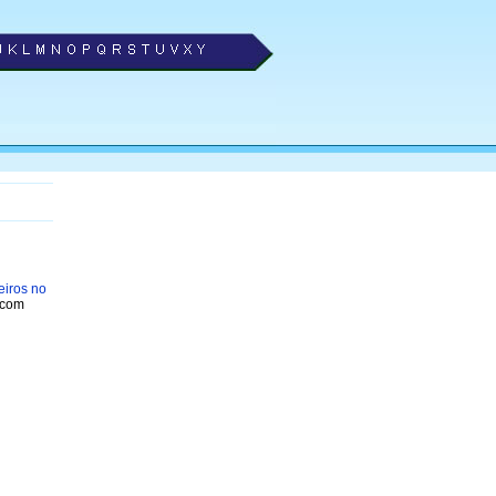
eiros no
 com