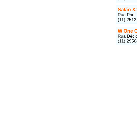
Salão Xa
Rua Pauli
(11) 2512
W One C
Rua Décio
(11) 2956