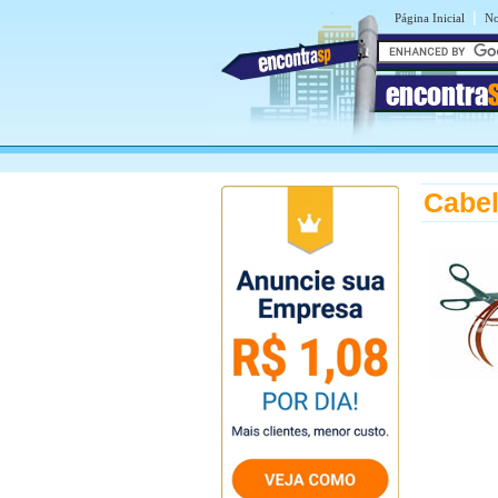
|
Página Inicial
No
encontra
Cabel